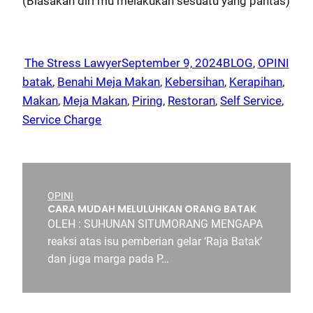
(Biasakan diri mu melakukan sesuatu yang pantas)
The Stress Lawyer
September 9, 2024
BLOG
, 
OPINI
batak
, 
Benahi Meja Makan
, 
Kebersihan
, 
Kerapihan
, 
Makan
, 
Meja Makan
, 
Piring
, 
Restoran
, 
Self Service
, 
Service Charge
OPINI
CARA MUDAH MELULUHKAN ORANG BATAK
OLEH : SUHUNAN SITUMORANG MENGAPA
reaksi atas isu pemberian gelar ‘Raja Batak’
dan juga marga pada P…