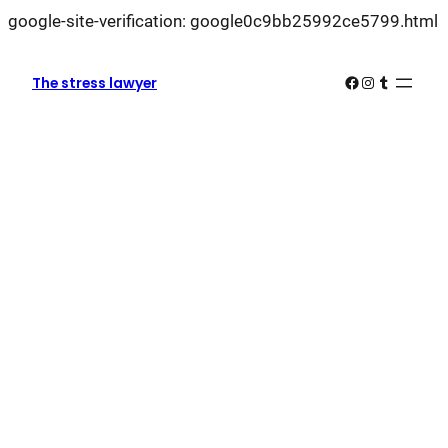
L
google-site-verification: google0c9bb25992ce5799.html
k
k
Facebook
Instagram
Tumblr
The stress lawyer