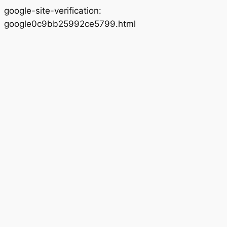
google-site-verification:
Lewati
google0c9bb25992ce5799.html
ke
konten