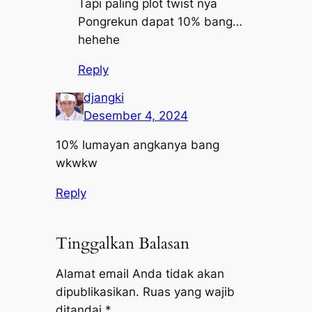
Tapi paling plot twist nya
Pongrekun dapat 10% bang…
hehehe
Reply
djangki
Desember 4, 2024
10% lumayan angkanya bang
wkwkw
Reply
Tinggalkan Balasan
Alamat email Anda tidak akan
dipublikasikan.
Ruas yang wajib
ditandai
*