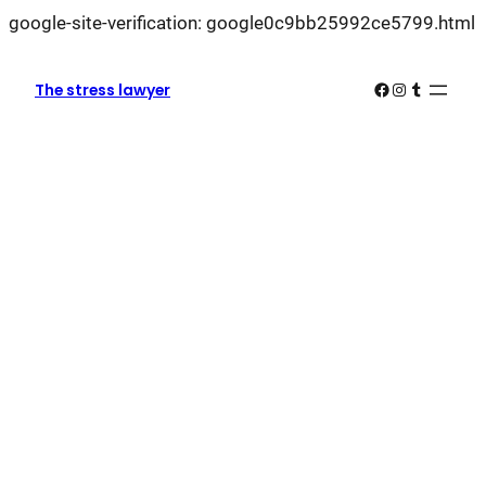
L
google-site-verification: google0c9bb25992ce5799.html
k
k
Facebook
Instagram
Tumblr
The stress lawyer