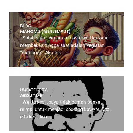
BLOG
MANOMU (MENJEMPUT)
Salah satu kenangan masa kecil ku yang
membekas hingga saat adalah kegiatan
“manomu”. Aku tak…
UNCATEGORY
ABOUT ME
Waktu kecil, saya tidak pernah punya
mimpi untuk menjadi seorang Lawyer. Cita-
cita kecil ku a…