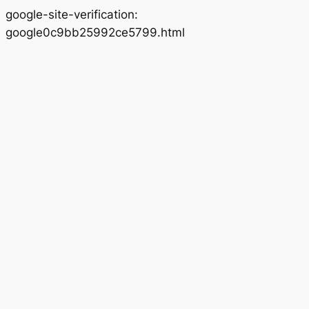
google-site-verification:
Lewati
google0c9bb25992ce5799.html
ke
konten