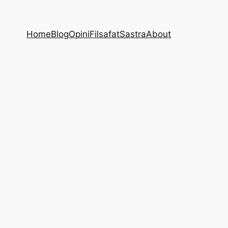
Home
Blog
Opini
Filsafat
Sastra
About