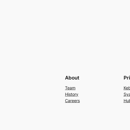
About
Pr
Team
Keb
History
Sya
Careers
Hu