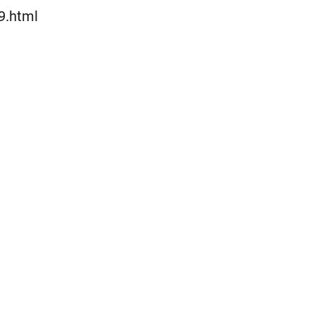
Lewati
9.html
ke
konten