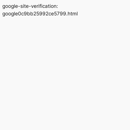
google-site-verification:
Lewati
google0c9bb25992ce5799.html
ke
konten