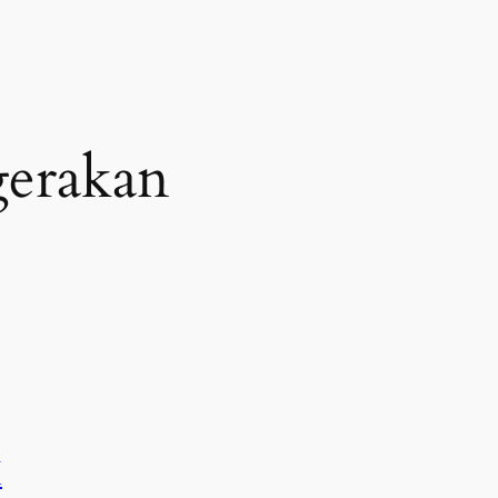
gerakan
H