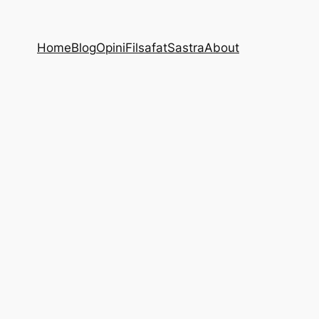
Home
Blog
Opini
Filsafat
Sastra
About