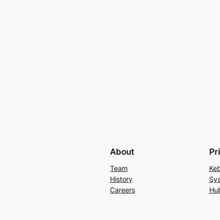
About
Pr
Team
Keb
History
Sya
Careers
Hu